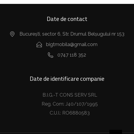
Date de contact
București, sector 6, Str. Drumul Belșugului nr 153
bigtmobila@gmail.com
0747 118 352
Date de identificare companie
B.I.G.-T CONS SERV SRL
Reg. Com: J40/107/1995
C.U.I.: RO6880583