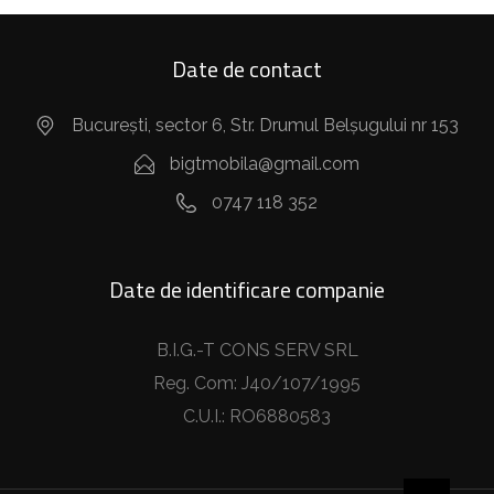
Date de contact
București, sector 6, Str. Drumul Belșugului nr 153
bigtmobila@gmail.com
0747 118 352
Date de identificare companie
B.I.G.-T CONS SERV SRL
Reg. Com: J40/107/1995
C.U.I.: RO6880583