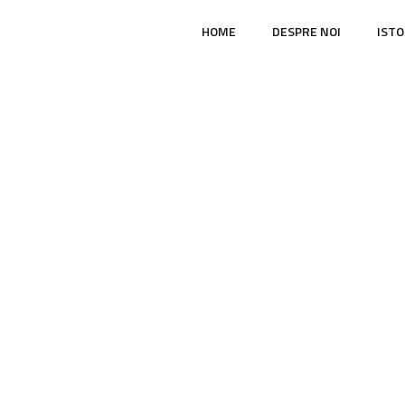
HOME
DESPRE NOI
ISTO
prezentare dormi
OME
PORTFOLIO
DORMITOR
POZA PREZENTARE DORMITOR