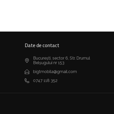
Date de contact
București, sector 6, Str. Drumul
Belșugului nr 153
bigtmobila@gmail.com
0747 118 352