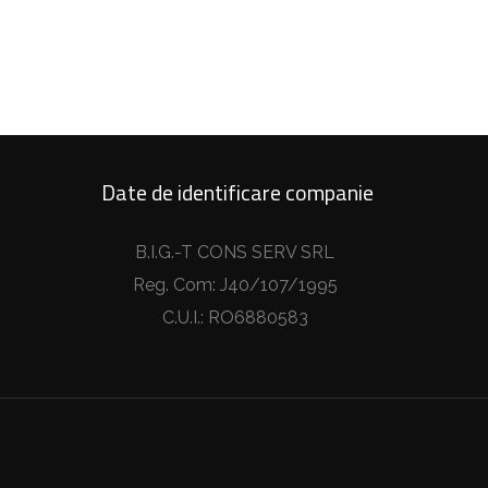
Date de identificare companie
B.I.G.-T CONS SERV SRL
Reg. Com: J40/107/1995
C.U.I.: RO6880583