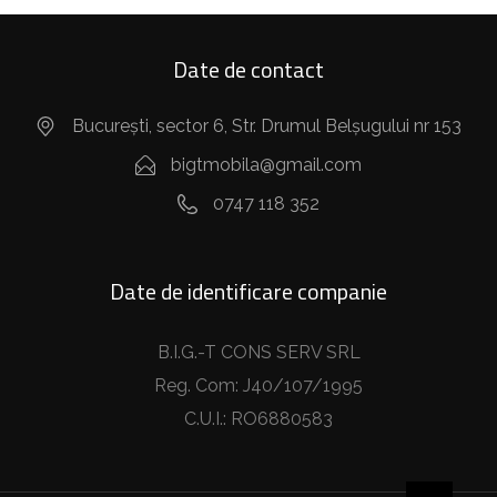
Date de contact
București, sector 6, Str. Drumul Belșugului nr 153
bigtmobila@gmail.com
0747 118 352
Date de identificare companie
B.I.G.-T CONS SERV SRL
Reg. Com: J40/107/1995
C.U.I.: RO6880583