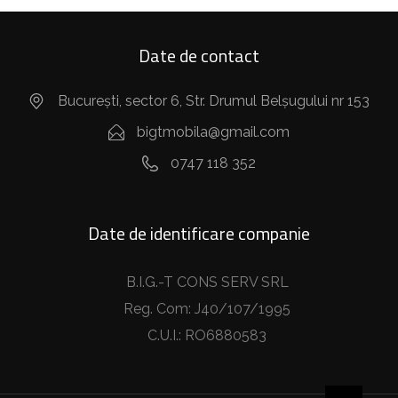
Date de contact
București, sector 6, Str. Drumul Belșugului nr 153
bigtmobila@gmail.com
0747 118 352
Date de identificare companie
B.I.G.-T CONS SERV SRL
Reg. Com: J40/107/1995
C.U.I.: RO6880583